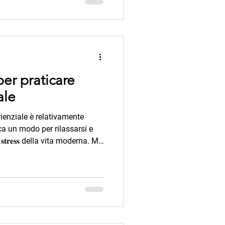
a una volta, il valore degli
izionale non sportivo e non
er praticare
ale
rienziale è relativamente
rca un modo per rilassarsi e
𝐭𝐢 𝐚𝐥𝐥𝐨 𝐬𝐭𝐫𝐞𝐬𝐬 della vita moderna. Ma,
raggio. 𝐈 𝐩𝐫𝐢𝐦𝐢 𝐛𝐞𝐧𝐞𝐟𝐢𝐜𝐢
𝐥𝐞𝐳𝐢𝐨𝐧𝐢. Le pratiche sono
aci, si ispirano agli
un medico specializzato in