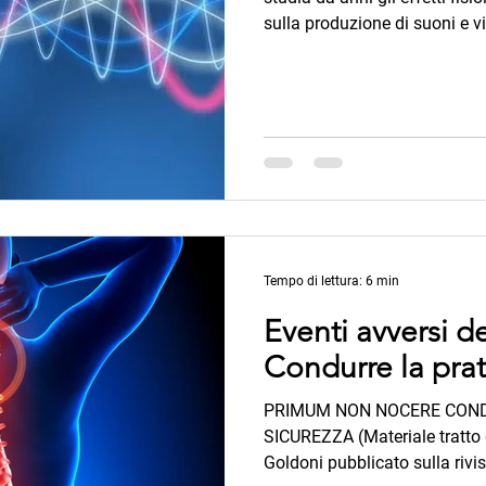
sulla produzione di suoni e v
Pranayama è una pratica in c
particolare suono ricco di vib
calabrone. Ad aprile 2023 è st
scientifica Cureus uno studio 
l’effetto di Bhramari pranay
misurata con l’Holter e su un 
Tempo di lettura: 6 min
Eventi avversi d
Condurre la prat
PRIMUM NON NOCERE COND
SICUREZZA (Materiale tratto de
Goldoni pubblicato sulla rivi