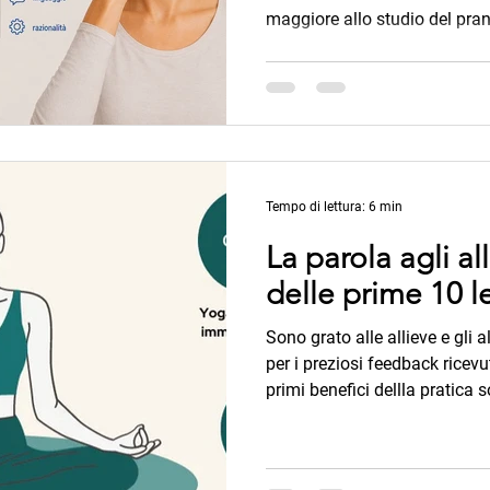
maggiore allo studio del pr
scientifiche, presentate in fo
marzo 2026 Asana e Pranay
messo in luce l'importanza e l
respiratorie quali la respirazi
respirazione a narice singola
dimostrate utili nella regolazi
Tempo di lettura: 6 min
La parola agli all
delle prime 10 l
Sono grato alle allieve e gli allievi dei corsi yoga di gruppo
per i preziosi feedback ricevut
primi benefici dellla pratica s
terza lezione. Le loro esperienze sono per me fonte di
ispirazione e motivazione. Ve
Esperienziale manifestarsi c