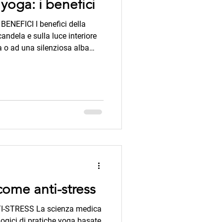
 yoga: i benefici
ENEFICI I benefici della
andela e sulla luce interiore
a o ad una silenziosa alba
 di incantarsi, di perdere il
sperimentare un momento di
connessione spirituale con la
 restare ad osservare la
ormarsi in una forma di
coin
ome anti-stress
STRESS La scienza medica
ologici di pratiche yoga basate