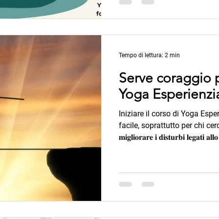
operatori del benessere, ancor
insegnamenti dello yoga trad
compe
Tempo di lettura: 2 min
Serve coraggio p
Yoga Esperienzi
Iniziare il corso di Yoga Espe
facile, soprattutto per chi ce
𝐦𝐢𝐠𝐥𝐢𝐨𝐫𝐚𝐫𝐞 𝐢 𝐝𝐢𝐬𝐭𝐮𝐫𝐛𝐢 𝐥𝐞𝐠𝐚
per proseguire nel percorso, serve co
si avvertono 𝐠𝐢𝐚̀ 𝐝𝐨𝐩𝐨 𝐩𝐨𝐜𝐡𝐞 
semplici, ma decisamente effic
insegnamenti del Dr. Bhole, 
fisiolog