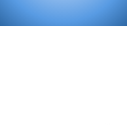
LEZIONE EXTRA 1
17-2024
Contattaci
giusep
dica moderna e
te e conoscenza di
facebo