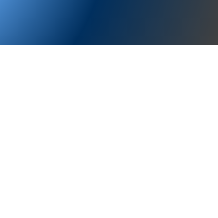
pe@yogaesperienziale.com
ok.com/yogaesperienziale