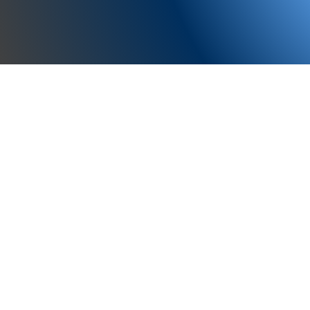
Yoga Esperienziale
Un metodo che integra scienza me
tradizione yogica per favorire salu
sè.